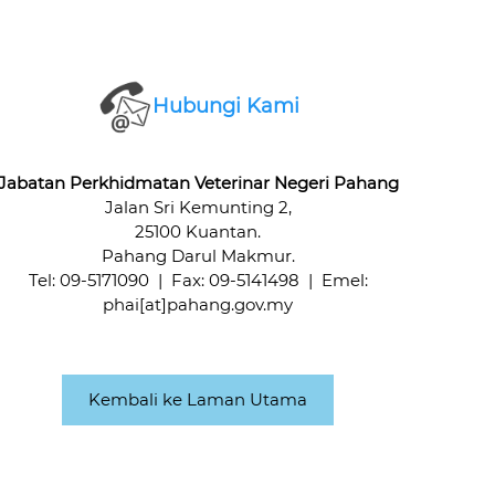
Hubungi Kami
Jabatan Perkhidmatan Veterinar Negeri Pahang
Jalan Sri Kemunting 2,
25100 Kuantan.
Pahang Darul Makmur.
Tel: 09-5171090 | Fax: 09-5141498 | Emel:
phai[at]pahang.gov.my
Kembali ke Laman Utama