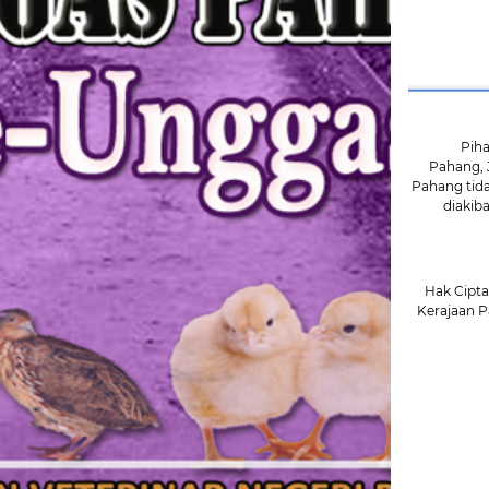
Pihak B
Pahang, 
Pahang tid
diakib
Hak Cipta
Kerajaan 